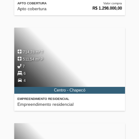
APTO COBERTURA
Valor compra
R$ 1.298.000,00
Apto cobertura
714,78 m² T
511,54 m² P
7
6
4
Centro - Chapecó
EMPREENDIMENTO RESIDENCIAL
Empreendimento residencial