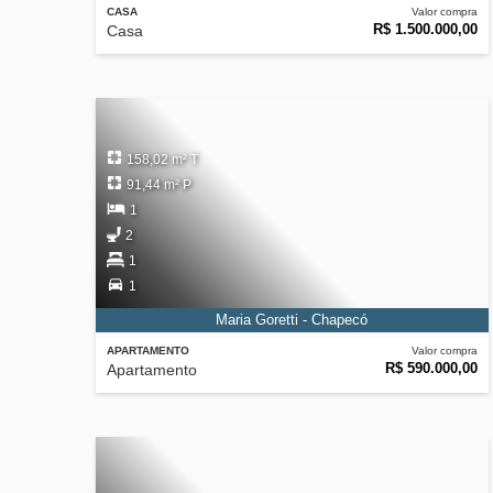
CASA
Valor compra
R$ 1.500.000,00
Casa
158,02 m² T
91,44 m² P
1
2
1
1
Maria Goretti - Chapecó
APARTAMENTO
Valor compra
R$ 590.000,00
Apartamento