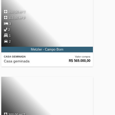
200,00 m² T
113,00 m² P
3
2
1
2
Metzler - Campo Bom
CASA GEMINADA
Valor compra
R$ 569.000,00
Casa geminada
300,00 m² T