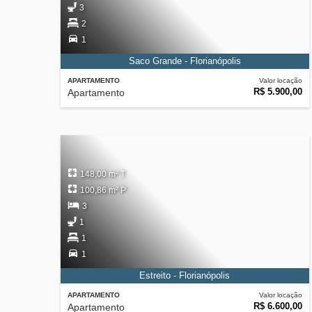
3
2
1
Saco Grande - Florianópolis
APARTAMENTO
Valor locação
R$ 5.900,00
Apartamento
148,00 m² T
100,86 m² P
3
1
1
1
Estreito - Florianópolis
APARTAMENTO
Valor locação
R$ 6.600,00
Apartamento