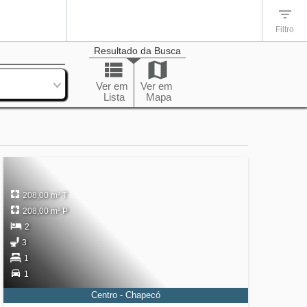
Filtro
Resultado da Busca
enação
Ver em
Ver em
Lista
Mapa
208,00 m² T
208,00 m² P
2
3
1
1
Centro - Chapecó