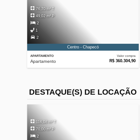
76,70 m² T
49,02 m² P
2
1
2
Centro - Chapecó
APARTAMENTO
Valor compra
R$ 360.304,90
Apartamento
DESTAQUE(S) DE LOCAÇÃO
116,08 m² T
70,00 m² P
2