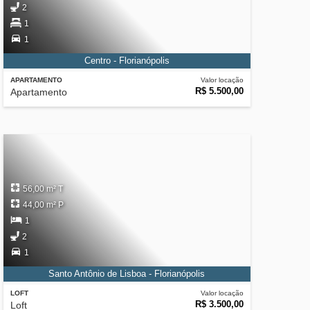
2
1
1
Centro - Florianópolis
APARTAMENTO
Valor locação
R$ 5.500,00
Apartamento
56,00 m² T
44,00 m² P
1
2
1
Santo Antônio de Lisboa - Florianópolis
LOFT
Valor locação
R$ 3.500,00
Loft