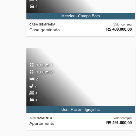
2
Metzler - Campo Bom
CASA GEMINADA
Valor compra
R$ 489.000,00
Casa geminada
70,00 m² T
70,00 m² P
2
2
1
1
Bom Pasto - Igrejinha
APARTAMENTO
Valor compra
R$ 491.000,00
Apartamento