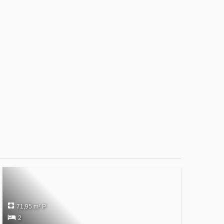
71,95 m² P
2