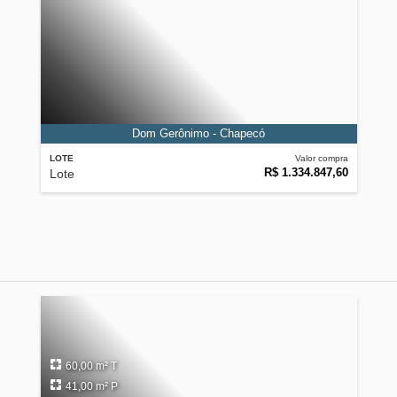
Dom Gerônimo - Chapecó
LOTE
Valor compra
R$ 1.334.847,60
Lote
60,00 m² T
41,00 m² P