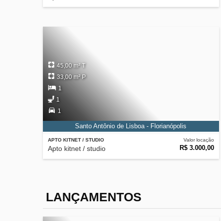
45,00 m² T
33,00 m² P
1
1
1
Santo Antônio de Lisboa - Florianópolis
APTO KITNET / STUDIO
Valor locação
R$ 3.000,00
Apto kitnet / studio
LANÇAMENTOS