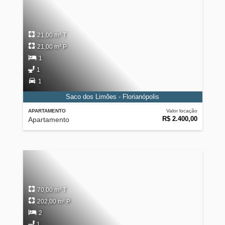
21,00 m² T
21,00 m² P
1
1
1
Saco dos Limões - Florianópolis
APARTAMENTO
Valor locação
R$ 2.400,00
Apartamento
70,00 m² T
202,00 m² P
2
1