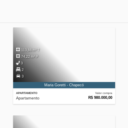
113,88 m² T
74,22 m² P
3
2
3
Maria Goretti - Chapecó
APARTAMENTO
Valor compra
R$ 980.000,00
Apartamento