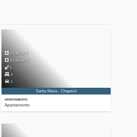
75,46 m² T
63,93 m² P
2
2
1
Santa Maria - Chapecó
APARTAMENTO
Apartamento