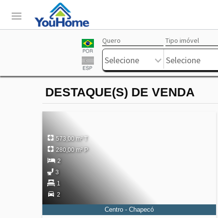
Quero
Tipo imóvel
Login
Livre
Selecione
Selecione
DESTAQUE(S) DE VENDA
573,00 m² T
280,00 m² P
2
3
1
2
Centro - Chapecó