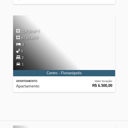
114,59 m² T
97,93 m² P
3
3
2
1
Centro - Florianópolis
APARTAMENTO
Valor locação
R$ 6.500,00
Apartamento