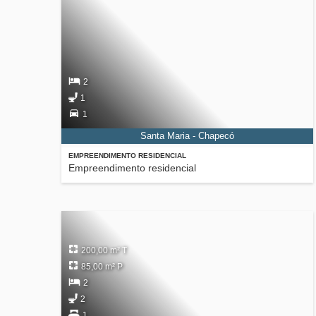
2
1
1
Santa Maria - Chapecó
EMPREENDIMENTO RESIDENCIAL
Empreendimento residencial
200,00 m² T
85,00 m² P
2
2
1